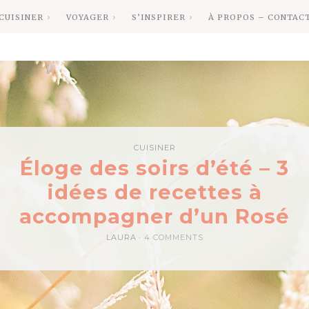
CUISINER
VOYAGER
S’INSPIRER
À PROPOS – CONTAC
CUISINER
Éloge des soirs d’été – 3
idées de recettes à
accompagner d’un Rosé
LAURA
4 COMMENTS