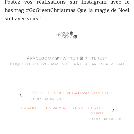
Postez vos réalisations sur Instagram avec le
hashtag #GoGreenChristmas Que la magie de Noël
soit avec vous !
FACEBOOK
TWITTER
PINTEREST
ÉTIQUETTES :
CHRISTMAS
,
NOËL
,
PÂTE À TARTINER
,
VEGAN
BÛCHE DE NOËL VEGAN PASSION COCO
19 DÉCEMBRE 2014
ISLANDE – LES PAYSAGES ENNEIGÉS DU
NORD
29 DÉCEMBRE 2014