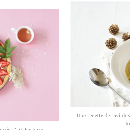
Une recette de raviole
f
après l’ail des ours,…