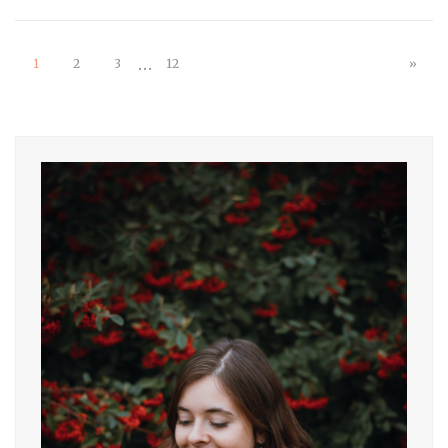
…
1
2
3
12
»